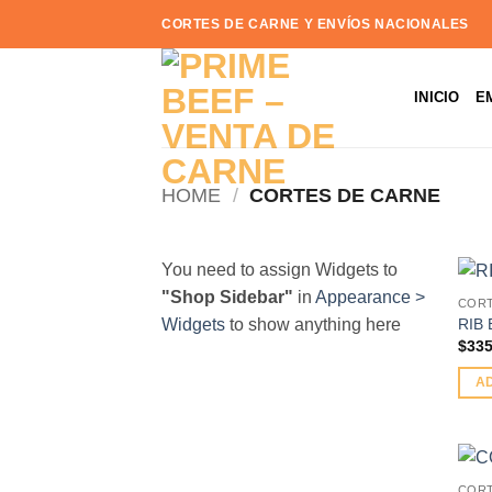
Skip
CORTES DE CARNE Y ENVÍOS NACIONALES
to
content
INICIO
E
HOME
/
CORTES DE CARNE
You need to assign Widgets to
"Shop Sidebar"
in
Appearance >
CORT
RIB 
Widgets
to show anything here
$
335
A
CORT