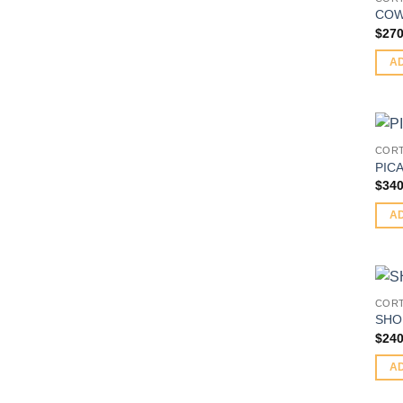
COW
$
270
A
CORT
PIC
$
340
A
CORT
SHO
$
240
A